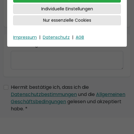
Individuelle Einstellungen
* = Pflichtfelder
Nur essenzielle Cookies
Impressum
|
Datenschutz
|
AGB
Bemerkung
Hiermit bestätige ich, dass ich die
Datenschutzbestimmungen
und die
Allgemeinen
Geschäftsbedingungen
gelesen und akzeptiert
habe. *