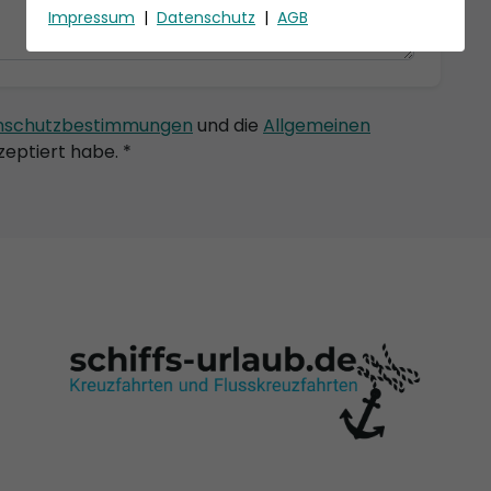
Impressum
|
Datenschutz
|
AGB
nschutzbestimmungen
und die
Allgemeinen
eptiert habe. *