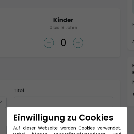
Kinder
0 bis 18 Jahre
Titel
Einwilligung zu Cookies
Nachname *
Auf dieser Webseite werden Cookies verwendet.