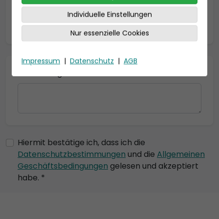
Individuelle Einstellungen
* = Pflichtfelder
Nur essenzielle Cookies
Impressum
|
Datenschutz
|
AGB
Bemerkung
Hiermit bestätige ich, dass ich die
Datenschutzbestimmungen
und die
Allgemeinen
Geschäftsbedingungen
gelesen und akzeptiert
habe. *