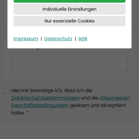
Individuelle Einstellungen
* = Pflichtfelder
Nur essenzielle Cookies
Impressum
|
Datenschutz
|
AGB
Bemerkung
Hiermit bestätige ich, dass ich die
Datenschutzbestimmungen
und die
Allgemeinen
Geschäftsbedingungen
gelesen und akzeptiert
habe. *