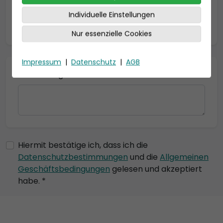
Individuelle Einstellungen
* = Pflichtfelder
Nur essenzielle Cookies
Impressum
|
Datenschutz
|
AGB
Bemerkung
Hiermit bestätige ich, dass ich die
Datenschutzbestimmungen
und die
Allgemeinen
Geschäftsbedingungen
gelesen und akzeptiert
habe. *