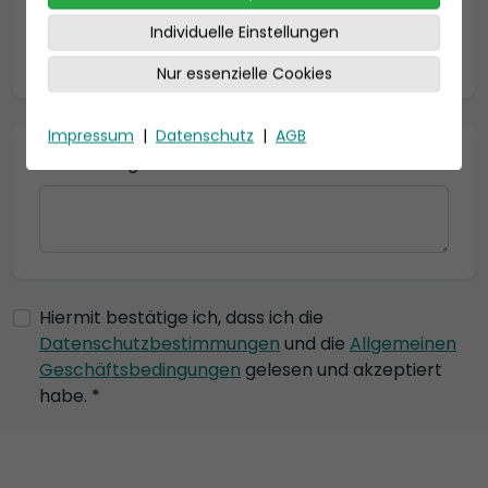
Individuelle Einstellungen
* = Pflichtfelder
Nur essenzielle Cookies
Impressum
|
Datenschutz
|
AGB
Bemerkung
Hiermit bestätige ich, dass ich die
Datenschutzbestimmungen
und die
Allgemeinen
Geschäftsbedingungen
gelesen und akzeptiert
habe. *