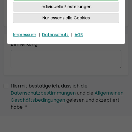
Individuelle Einstellungen
* = Pflichtfelder
Nur essenzielle Cookies
Impressum
|
Datenschutz
|
AGB
Bemerkung
Hiermit bestätige ich, dass ich die
Datenschutzbestimmungen
und die
Allgemeinen
Geschäftsbedingungen
gelesen und akzeptiert
habe. *