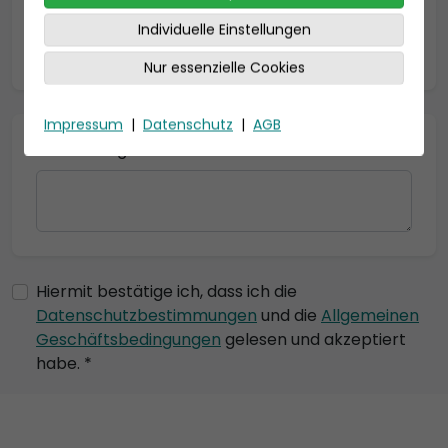
Individuelle Einstellungen
* = Pflichtfelder
Nur essenzielle Cookies
Impressum
|
Datenschutz
|
AGB
Bemerkung
Hiermit bestätige ich, dass ich die
Datenschutzbestimmungen
und die
Allgemeinen
Geschäftsbedingungen
gelesen und akzeptiert
habe. *