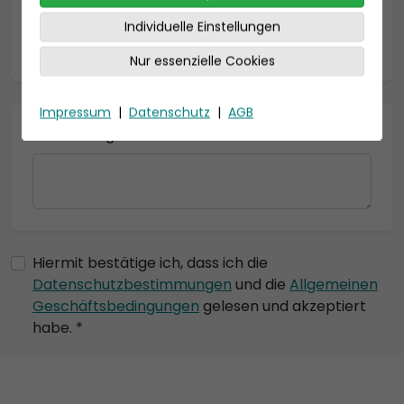
Individuelle Einstellungen
* = Pflichtfelder
Nur essenzielle Cookies
Impressum
|
Datenschutz
|
AGB
Bemerkung
Hiermit bestätige ich, dass ich die
Datenschutzbestimmungen
und die
Allgemeinen
Geschäftsbedingungen
gelesen und akzeptiert
habe. *