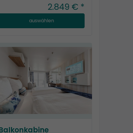
2.849 € *
auswählen
Balkonkabine