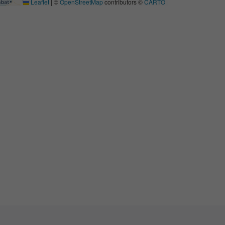
Leaflet
|
©
OpenStreetMap
contributors ©
CARTO