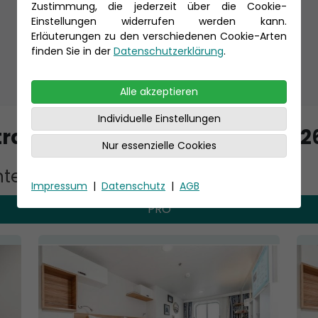
Zustimmung, die jederzeit über die Cookie-
Termine
Einstellungen widerrufen werden kann.
Erläuterungen zu den verschiedenen Cookie-Arten
finden Sie in der
Datenschutzerklärung
.
Alle akzeptieren
Individuelle Einstellungen
raum: 13.08.2026 bis 27.08.202
Nur essenzielle Cookies
te Kategorie
Impressum
|
Datenschutz
|
AGB
PRO