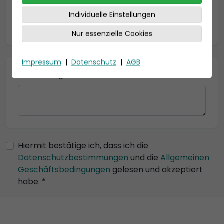
Individuelle Einstellungen
* = Pflichtfelder
Nur essenzielle Cookies
Impressum
|
Datenschutz
|
AGB
Bemerkung
Hiermit bestätige ich, dass ich die
Datenschutzbestimmungen
und die
Allgemeinen
Geschäftsbedingungen
gelesen und akzeptiert
habe. *