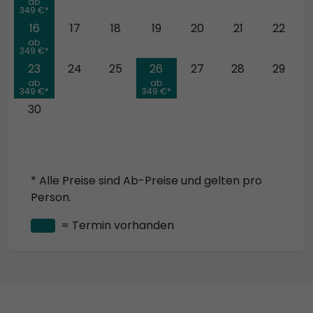
ab
349 €*
16
17
18
19
20
21
22
ab
349 €*
23
24
25
26
27
28
29
ab
ab
349 €*
349 €*
30
* Alle Preise sind Ab-Preise und gelten pro
Person.
= Termin vorhanden