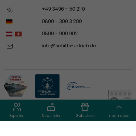
+49 3496 - 50 21 0
0800 - 300 3 200
0800 - 900 902
info@schiffs-urlaub.de
Experten
Newsletter
Gutschein
nach oben