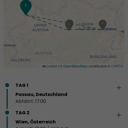
4
1
3
2
3
3
Leaflet
|
©
OpenStreetMap
contributors ©
CARTO
TAG 1
Passau, Deutschland
Abfahrt: 17:00
TAG 2
Wien, Österreich