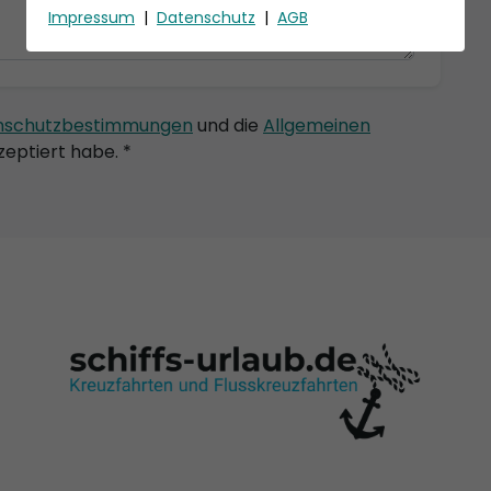
Impressum
|
Datenschutz
|
AGB
nschutzbestimmungen
und die
Allgemeinen
eptiert habe. *