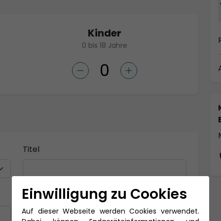
Kinder
0 bis 18 Jahre
Titel
Einwilligung zu Cookies
Nachname *
Auf dieser Webseite werden Cookies verwendet.