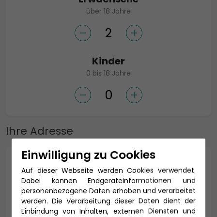
über 18 Jahre
Kinder
0 bis 18 Jahre
Ihre Adresse
Einwilligung zu Cookies
Anrede *
Auf dieser Webseite werden Cookies verwendet.
Dabei können Endgeräteinformationen und
personenbezogene Daten erhoben und verarbeitet
werden. Die Verarbeitung dieser Daten dient der
Titel
Einbindung von Inhalten, externen Diensten und