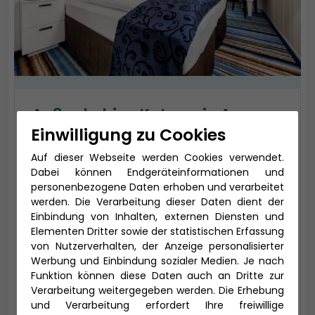
Außenkabine Kategorie A
Einwilligung zu Cookies
Wohnfläche 17m²
Ausstattung: Bademantel, Espresso-
Auf dieser Webseite werden Cookies verwendet.
Maschine, Slipper, Klimaanlage, TV, Safe,
Dabei können Endgeräteinformationen und
personenbezogene Daten erhoben und verarbeitet
Telefon, Haartrockner, Bad mit Dusche/WC
werden. Die Verarbeitung dieser Daten dient der
Kabinentyp: Außen
Einbindung von Inhalten, externen Diensten und
Elementen Dritter sowie der statistischen Erfassung
Kategorie: AUAO
von Nutzerverhalten, der Anzeige personalisierter
Tarif: TUI - PRO
Werbung und Einbindung sozialer Medien. Je nach
Funktion können diese Daten auch an Dritte zur
Aktuell nicht verfügbar, rufen Sie
Verarbeitung weitergegeben werden. Die Erhebung
uns bitte an!
und Verarbeitung erfordert Ihre freiwillige