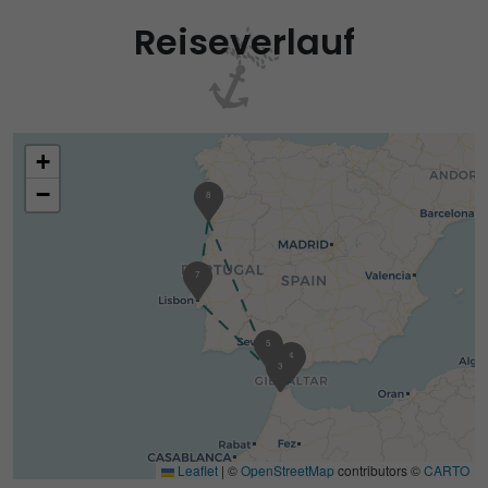
Reiseverlauf
+
−
1
8
7
5
4
3
Leaflet
|
©
OpenStreetMap
contributors ©
CARTO