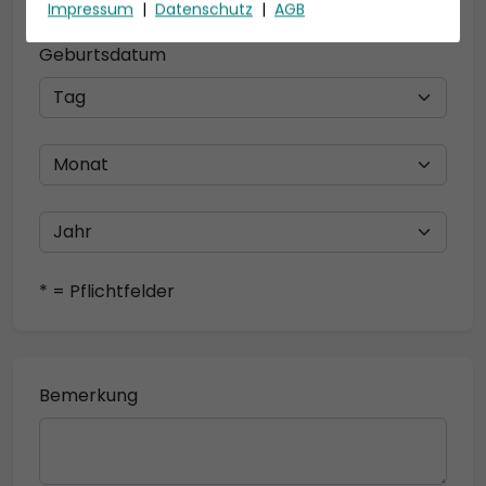
Impressum
|
Datenschutz
|
AGB
Geburtsdatum
* = Pflichtfelder
Bemerkung