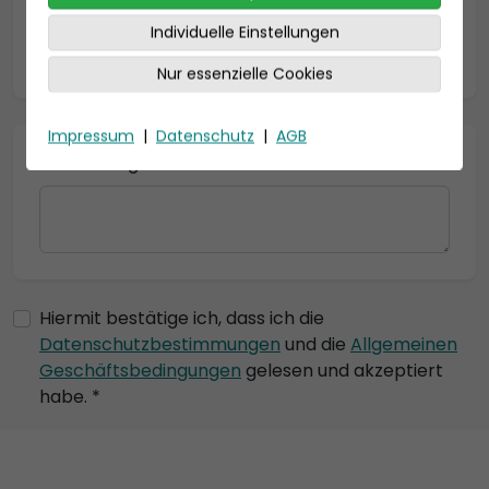
Individuelle Einstellungen
* = Pflichtfelder
Nur essenzielle Cookies
Impressum
|
Datenschutz
|
AGB
Bemerkung
Hiermit bestätige ich, dass ich die
Datenschutzbestimmungen
und die
Allgemeinen
Geschäftsbedingungen
gelesen und akzeptiert
habe. *