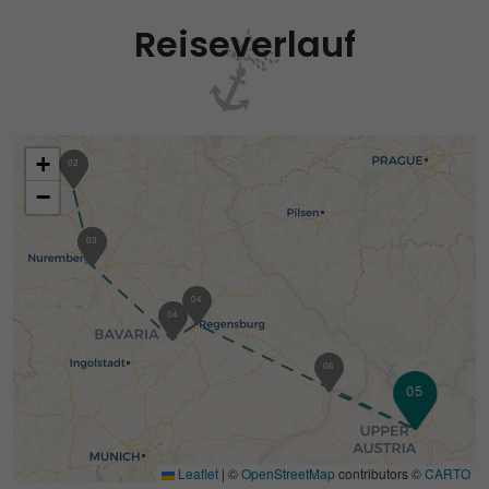
Reiseverlauf
+
02
−
01
03
04
04
06
05
Leaflet
|
©
OpenStreetMap
contributors ©
CARTO