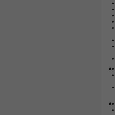
An
An