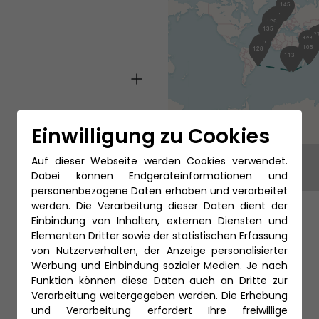
145
141
139
138
135
9
101
130
105
104
126
127
128
113
110
111
Einwilligung zu Cookies
Auf dieser Webseite werden Cookies verwendet.
Dabei können Endgeräteinformationen und
personenbezogene Daten erhoben und verarbeitet
werden. Die Verarbeitung dieser Daten dient der
Einbindung von Inhalten, externen Diensten und
Elementen Dritter sowie der statistischen Erfassung
von Nutzerverhalten, der Anzeige personalisierter
Werbung und Einbindung sozialer Medien. Je nach
Funktion können diese Daten auch an Dritte zur
Verarbeitung weitergegeben werden. Die Erhebung
und Verarbeitung erfordert Ihre freiwillige