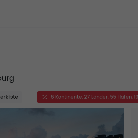
burg
erkliste
6 Kontinente, 27 Länder, 55 Häfen, 19