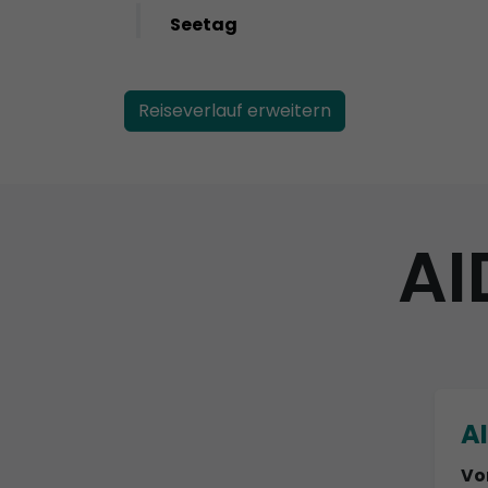
Seetag
Reiseverlauf erweitern
AI
A
Vo