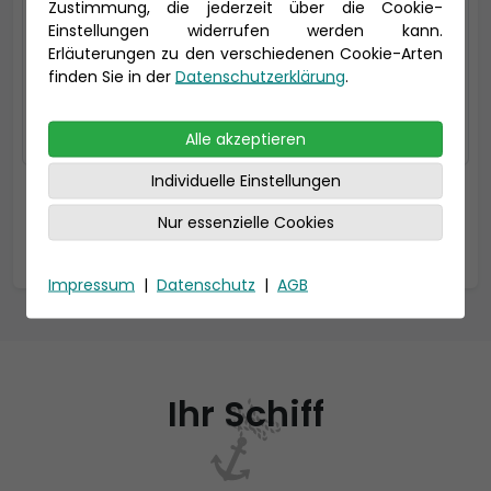
Zustimmung, die jederzeit über die Cookie-
Kategorie: G
Einstellungen widerrufen werden kann.
Erläuterungen zu den verschiedenen Cookie-Arten
Auf Anfrage
finden Sie in der
Datenschutzerklärung
.
auswählen
Alle akzeptieren
* Alle Preise sind Ab-Preise und gelten pro
Individuelle Einstellungen
Person.
Nur essenzielle Cookies
= Termin vorhanden
Impressum
|
Datenschutz
|
AGB
Ihr Schiff