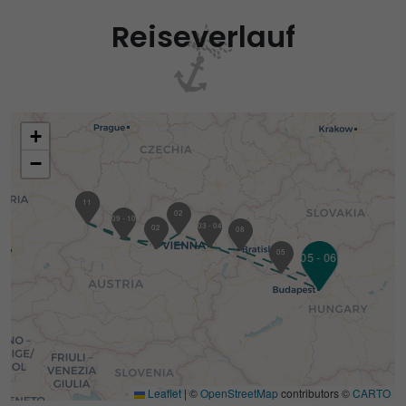
Reiseverlauf
+
−
01
11
02
09 - 10
03 - 04
02
08
05
05 - 06
07
Leaflet
|
©
OpenStreetMap
contributors ©
CARTO