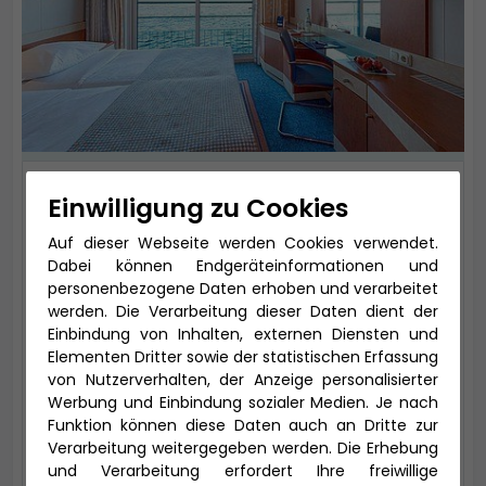
2-Bett Oberdeck achtern mit
Einwilligung zu Cookies
franz. Balkon
Auf dieser Webseite werden Cookies verwendet.
Oberdeck, 14,5 m², zu öffnende
Dabei können Endgeräteinformationen und
personenbezogene Daten erhoben und verarbeitet
Panoramafenster (französischer Balkon)
werden. Die Verarbeitung dieser Daten dient der
Kabinentyp: Balkon
Einbindung von Inhalten, externen Diensten und
Elementen Dritter sowie der statistischen Erfassung
Kategorie: OX
von Nutzerverhalten, der Anzeige personalisierter
Werbung und Einbindung sozialer Medien. Je nach
1.199 € *
Funktion können diese Daten auch an Dritte zur
Verarbeitung weitergegeben werden. Die Erhebung
auswählen
und Verarbeitung erfordert Ihre freiwillige