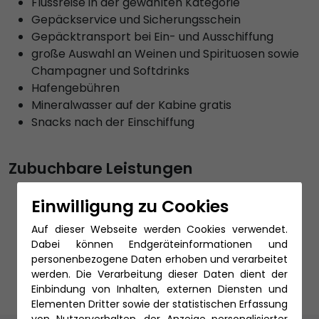
Flussreise in der gewählten Kategorie
Gepäckservice und Sicherungsschein
Gepäcktransport bei Ein- und Ausschiffung
große Auswahl an Weinen und Spirituosen sowie
Champagner und Softdrinks
Hafengebühren
Mineralwasser auf der Kabine gratis
Snacks nach der Einschiffung
Zubuchbare Leistungen
An- und Abreise per Bahn
Einwilligung zu Cookies
An- und Abreise per Bus
An- und Abreise per Flug
Auf dieser Webseite werden Cookies verwendet.
PKW Stellplatz
Dabei können Endgeräteinformationen und
personenbezogene Daten erhoben und verarbeitet
Reiseschutz
werden. Die Verarbeitung dieser Daten dient der
Einbindung von Inhalten, externen Diensten und
Elementen Dritter sowie der statistischen Erfassung
von Nutzerverhalten, der Anzeige personalisierter