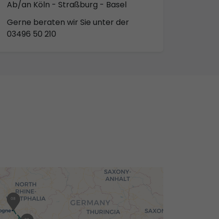
Ab/an Köln - Straßburg - Basel
Gerne beraten wir Sie unter der
03496 50 210
01
08