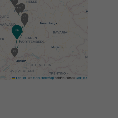
02
07
02-03
03
07
04
05
06
Leaflet
|
©
OpenStreetMap
contributors ©
CARTO