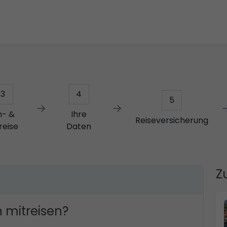
3
4
5
n- &
Ihre
Reiseversicherung
reise
Daten
Z
 mitreisen?