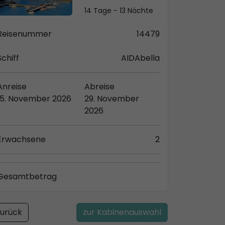
14 Tage - 13 Nächte
Reisenummer
14479
Schiff
AIDAbella
Anreise
Abreise
15. November 2026
29. November
2026
Erwachsene
2
Gesamtbetrag
urück
zur Kabinenauswahl