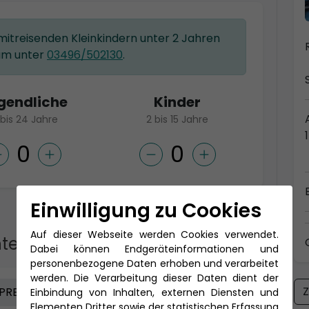
 mitreisenden Kleinkindern unter 2 Jahren
am unter
03496/502130
.
gendliche
Kinder
 bis 24 Jahre
2 bis 15 Jahre
Einwilligung zu Cookies
Auf dieser Webseite werden Cookies verwendet.
te Kategorie
Dabei können Endgeräteinformationen und
personenbezogene Daten erhoben und verarbeitet
werden. Die Verarbeitung dieser Daten dient der
Z
PREMIUM
Einbindung von Inhalten, externen Diensten und
Elementen Dritter sowie der statistischen Erfassung