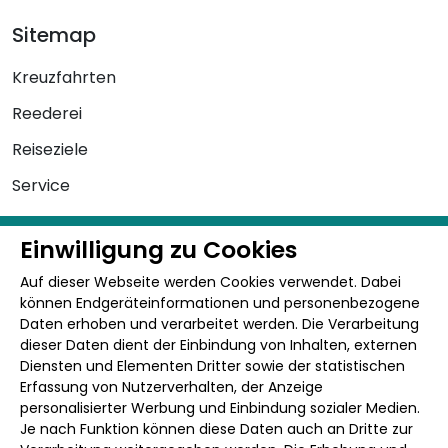
Sitemap
Kreuzfahrten
Reederei
Reiseziele
Service
Einwilligung zu Cookies
Kontakt
Auf dieser Webseite werden Cookies verwendet. Dabei
+49 3496 - 50 21 0
können Endgeräteinformationen und personenbezogene
Daten erhoben und verarbeitet werden. Die Verarbeitung
0800 - 300 3 200
dieser Daten dient der Einbindung von Inhalten, externen
Diensten und Elementen Dritter sowie der statistischen
0800 - 900 902
Erfassung von Nutzerverhalten, der Anzeige
personalisierter Werbung und Einbindung sozialer Medien.
info@schiffs-urlaub.de
Je nach Funktion können diese Daten auch an Dritte zur