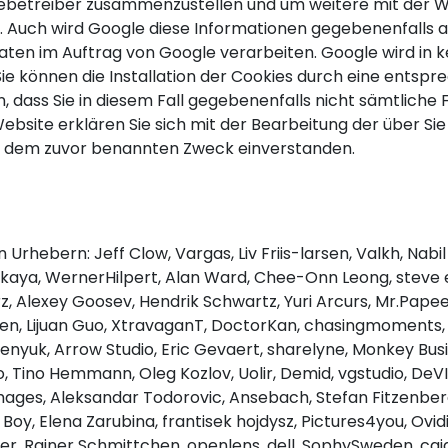
itebetreiber zusammenzustellen und um weitere mit der 
 Auch wird Google diese Informationen gegebenenfalls an
aten im Auftrag von Google verarbeiten. Google wird in k
ie können die Installation der Cookies durch eine entspr
in, dass Sie in diesem Fall gegebenenfalls nicht sämtliche
ebsite erklären Sie sich mit der Bearbeitung der über S
u dem zuvor benannten Zweck einverstanden.
 Urhebern: Jeff Clow, Vargas, Liv Friis-larsen, Valkh, Na
skaya, WernerHilpert, Alan Ward, Chee-Onn Leong, steve e
, Alexey Goosev, Hendrik Schwartz, Yuri Arcurs, Mr.Papee
een, Lijuan Guo, XtravaganT, DoctorKan, chasingmoments,
uk, Arrow Studio, Eric Gevaert, sharelyne, Monkey Busine
Tino Hemmann, Oleg Kozlov, Uolir, Demid, vgstudio, DeVIc
Images, Aleksandar Todorovic, Ansebach, Stefan Fitzenbe
oy, Elena Zarubina, frantisek hojdysz, Pictures4you, Ovid
r, Rainer Schmittchen, openlens, dell, SophySweden, caid, 