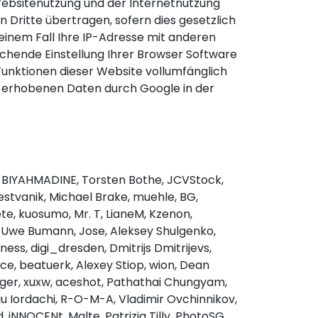
Websitenutzung und der Internetnutzung
 Dritte übertragen, sofern dies gesetzlich
einem Fall Ihre IP-Adresse mit anderen
echende Einstellung Ihrer Browser Software
 Funktionen dieser Website vollumfänglich
ie erhobenen Daten durch Google in der
bil BIYAHMADINE, Torsten Bothe, JCVStock,
stvanik, Michael Brake, muehle, BG,
te, kuosumo, Mr. T, LianeM, Kzenon,
 Uwe Bumann, Jose, Aleksey Shulgenko,
ss, digi_dresden, Dmitrijs Dmitrijevs,
e, beatuerk, Alexey Stiop, wion, Dean
rger, xuxw, aceshot, Pathathai Chungyam,
iu Iordachi, R-O-M-A, Vladimir Ovchinnikov,
iNNOCENt, Malte, Patrizia Tilly, PhotoSG,