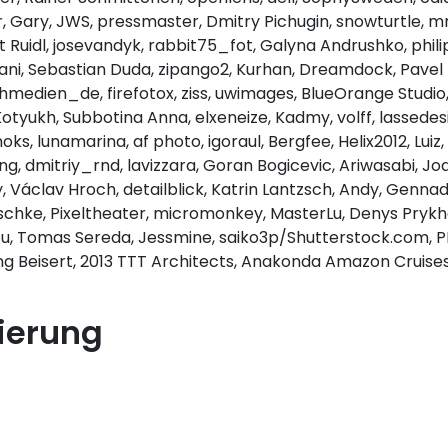
Gary, JWS, pressmaster, Dmitry Pichugin, snowturtle, mnxm
t Ruidl, josevandyk, rabbit75_fot, Galyna Andrushko, phil
ni, Sebastian Duda, zipango2, Kurhan, Dreamdock, Pavel 
hmedien_de, firefotox, ziss, uwimages, BlueOrange Studio,
 Kotyukh, Subbotina Anna, elxeneize, Kadmy, volff, lassedes
s, lunamarina, af photo, igoraul, Bergfee, Helix2012, Luiz, 
ng, dmitriy_rnd, lavizzara, Goran Bogicevic, Ariwasabi, J
, Václav Hroch, detailblick, Katrin Lantzsch, Andy, Genn
chke, Pixeltheater, micromonkey, MasterLu, Denys Prykhodo
nicu, Tomas Sereda, Jessmine, saiko3p/Shutterstock.com,
g Beisert, 2013 TTT Architects, Anakonda Amazon Cruises
ierung