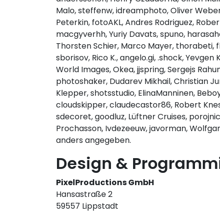
Malo, steffenw, idreamphoto, Oliver Weber, 
Peterkin, fotoAKL, Andres Rodriguez, Rober
macgyverhh, Yuriy Davats, spuno, harasaha
Thorsten Schier, Marco Mayer, thorabeti, f
sborisov, Rico K., angelo.gi, .shock, Yevgen
World Images, Okea, jjspring, Sergejs Rahunok
photoshaker, Dudarev Mikhail, Christian Ju
Klepper, shotsstudio, ElinaManninen, Beboy
cloudskipper, claudecastor86, Robert Knes
sdecoret, goodluz, Lüftner Cruises, poroj
Prochasson, Ivdezeeuw, javorman, Wolfgan
anders angegeben.
Design & Programm
PixelProductions GmbH
Hansastraße 2
59557 Lippstadt