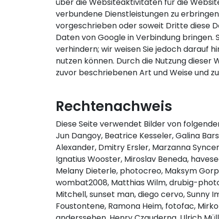
über die Websiteaktivitäten für die Webs
verbundene Dienstleistungen zu erbringen.
vorgeschrieben oder soweit Dritte diese D
Daten von Google in Verbindung bringen. S
verhindern; wir weisen Sie jedoch darauf h
nutzen können. Durch die Nutzung dieser W
zuvor beschriebenen Art und Weise und z
Rechtenachweis
Diese Seite verwendet Bilder von folgenden
Jun Dangoy, Beatrice Kesseler, Galina Bar
Alexander, Dmitry Ersler, Marzanna Syncerz
Ignatius Wooster, Miroslav Beneda, haves
Melany Dieterle, photocreo, Maksym Gorpeny
wombat2008, Matthias Wilm, drubig-photo, 
Mitchell, sunset man, diego cervo, Sunny 
Foustontene, Ramona Heim, fotofac, Mirko B
anderssehen, Henry Czauderna, Ulrich Mülle