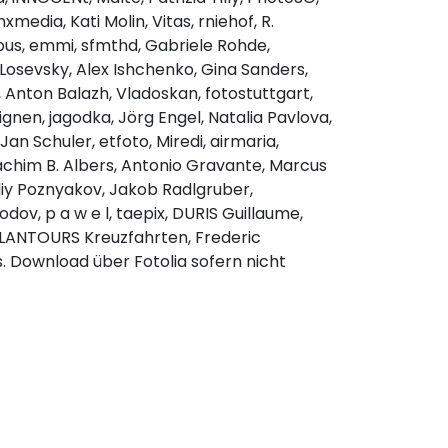
edia, Kati Molin, Vitas, rniehof, R.
ipus, emmi, sfmthd, Gabriele Rohde,
Losevsky, Alex Ishchenko, Gina Sanders,
 Anton Balazh, Vladoskan, fotostuttgart,
ignen, jagodka, Jörg Engel, Natalia Pavlova,
Jan Schuler, etfoto, Miredi, airmaria,
oachim B. Albers, Antonio Gravante, Marcus
adiy Poznyakov, Jakob Radlgruber,
v, p a w e l, taepix, DURIS Guillaume,
 PLANTOURS Kreuzfahrten, Frederic
. Download über Fotolia sofern nicht