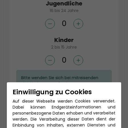
Jugendliche
16 bis 24 Jahre
Kinder
2 bis 15 Jahre
Bitte wenden Sie sich bei mitreisenden
Kleinkindern unter 2 Jahren an unser
Kreuzfahrtenteam unter
03496/502130
.
Einwilligung zu Cookies
Auf dieser Webseite werden Cookies verwendet.
Dabei können Endgeräteinformationen und
Wählen Sie Ihre gewünschte
personenbezogene Daten erhoben und verarbeitet
werden. Die Verarbeitung dieser Daten dient der
Kategorie
Einbindung von Inhalten, externen Diensten und