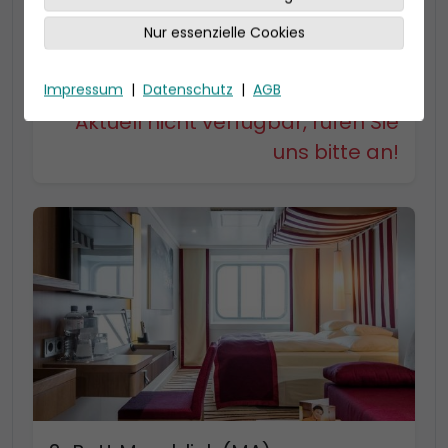
22-23 qm, Bad mit Dusche
Kabinenkategorie MD bis zu 4 Personen
Nur essenzielle Cookies
Kabinenkategorie MC bis zu 3 Personen, mit
begehbarem Kleiderschrank
Impressum
|
Datenschutz
|
AGB
Aktuell nicht verfügbar, rufen Sie
uns bitte an!