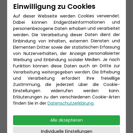
Einwilligung zu Cookies
Kabinenkategorie MC bis zu 3 Personen, mit
begehbarem Kleiderschrank
Auf dieser Webseite werden Cookies verwendet.
Dabei können Endgeräteinformationen und
Aktuell nicht verfügbar, rufen Sie
personenbezogene Daten erhoben und verarbeitet
uns bitte an!
werden. Die Verarbeitung dieser Daten dient der
Einbindung von Inhalten, externen Diensten und
Elementen Dritter sowie der statistischen Erfassung
von Nutzerverhalten, der Anzeige personalisierter
Werbung und Einbindung sozialer Medien. Je nach
Funktion können diese Daten auch an Dritte zur
Verarbeitung weitergegeben werden. Die Erhebung
und Verarbeitung erfordert Ihre freiwillige
Zustimmung, die jederzeit über die Cookie-
Einstellungen widerrufen werden kann.
Erläuterungen zu den verschiedenen Cookie-Arten
finden Sie in der
Datenschutzerklärung
.
Alle akzeptieren
2-Bett Meerblick (MD)
Individuelle Einstellungen