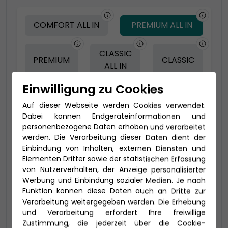
COMFORT ALL IN
PREMIUM ALL IN
CLASSIC
PREMIUM
CLASSIC
ALL IN
Einwilligung zu Cookies
Auf dieser Webseite werden Cookies verwendet.
-150 € - Frühbucher Plus
Dabei können Endgeräteinformationen und
personenbezogene Daten erhoben und verarbeitet
werden. Die Verarbeitung dieser Daten dient der
Einbindung von Inhalten, externen Diensten und
Elementen Dritter sowie der statistischen Erfassung
von Nutzerverhalten, der Anzeige personalisierter
Werbung und Einbindung sozialer Medien. Je nach
Funktion können diese Daten auch an Dritte zur
Verarbeitung weitergegeben werden. Die Erhebung
und Verarbeitung erfordert Ihre freiwillige
2-Bett Juniorsuite mit Lounge (JB)
Zustimmung, die jederzeit über die Cookie-