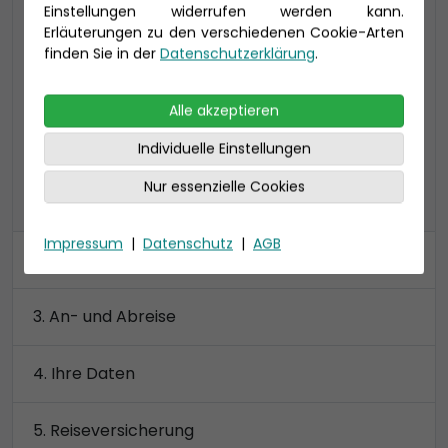
Einstellungen widerrufen werden kann.
34 qm (bis zu 4 Personen)
Erläuterungen zu den verschiedenen Cookie-Arten
inklusive Lounge (6qm) und Veranda (6qm),
finden Sie in der
Datenschutzerklärung
.
Toilette und Dusche getrennt
Preis 5.150 €
Alle akzeptieren
Individuelle Einstellungen
Nur essenzielle Cookies
alle Kategorien anzeigen
Impressum
|
Datenschutz
|
AGB
Kabine
An- und Abreise
Ihre Daten
Reiseversicherung