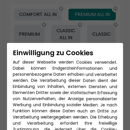
COMFORT ALL IN
PREMIUM ALL IN
CLASSIC
PREMIUM
CLASSIC
ALL IN
Einwilligung zu Cookies
-150 € - Frühbucher Plus
Auf dieser Webseite werden Cookies verwendet.
Dabei können Endgeräteinformationen und
personenbezogene Daten erhoben und verarbeitet
werden. Die Verarbeitung dieser Daten dient der
Einbindung von Inhalten, externen Diensten und
Elementen Dritter sowie der statistischen Erfassung
von Nutzerverhalten, der Anzeige personalisierter
Werbung und Einbindung sozialer Medien. Je nach
Funktion können diese Daten auch an Dritte zur
Verarbeitung weitergegeben werden. Die Erhebung
und Verarbeitung erfordert Ihre freiwillige
2-Bett Deluxe Suite (SA)
Zustimmung, die jederzeit über die Cookie-