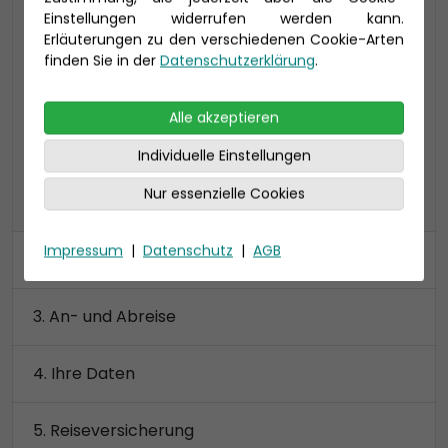
Einstellungen widerrufen werden kann.
Suite auf Deck 15 ca. 125 qm (bis zu 4
Erläuterungen zu den verschiedenen Cookie-Arten
Personen), inkl. privatem Sonnendeck
finden Sie in der
Datenschutzerklärung
.
2 Badezimmer, begehbarer Kleiderschrank
Preis 7.940 €
Alle akzeptieren
Individuelle Einstellungen
Nur essenzielle Cookies
alle Kategorien anzeigen
Impressum
|
Datenschutz
|
AGB
Kabine
An- und Abreise
Ihre Daten
Reiseversicherung