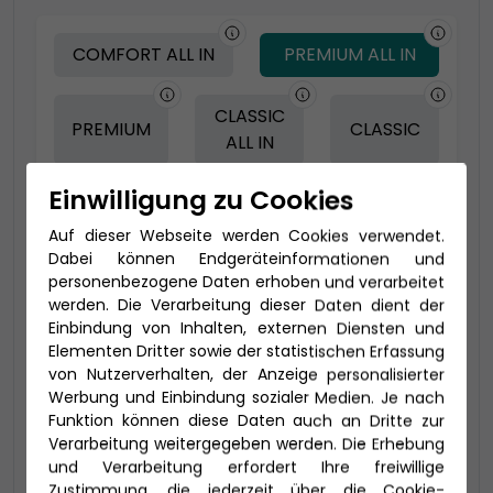
COMFORT ALL IN
PREMIUM ALL IN
CLASSIC
PREMIUM
CLASSIC
ALL IN
Einwilligung zu Cookies
-100 € - Frühbucher
Auf dieser Webseite werden Cookies verwendet.
Dabei können Endgeräteinformationen und
personenbezogene Daten erhoben und verarbeitet
werden. Die Verarbeitung dieser Daten dient der
Einbindung von Inhalten, externen Diensten und
Elementen Dritter sowie der statistischen Erfassung
von Nutzerverhalten, der Anzeige personalisierter
Werbung und Einbindung sozialer Medien. Je nach
Funktion können diese Daten auch an Dritte zur
Verarbeitung weitergegeben werden. Die Erhebung
und Verarbeitung erfordert Ihre freiwillige
2-Bett Veranda Komfort (VC)
Zustimmung, die jederzeit über die Cookie-