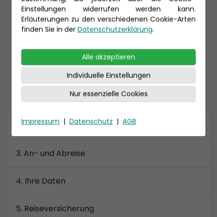
Einstellungen widerrufen werden kann.
24-37 qm, inklusive Veranda (4-16 qm)
Erläuterungen zu den verschiedenen Cookie-Arten
VC: bis zu 4 Personen mit extra viel Platz
finden Sie in der
Datenschutzerklärung
.
Preis 3.740 €
Alle akzeptieren
Individuelle Einstellungen
Nur essenzielle Cookies
alle Kategorien anzeigen
Impressum
|
Datenschutz
|
AGB
Kabine
An- und Abreise
Ihre Daten
Reiseversicherung