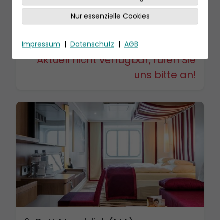
22-23 qm, Bad mit Dusche
Kabinenkategorie MD bis zu 4 Personen
Nur essenzielle Cookies
Kabinenkategorie MC bis zu 3 Personen, mit
begehbarem Kleiderschrank
Impressum
|
Datenschutz
|
AGB
Aktuell nicht verfügbar, rufen Sie
uns bitte an!