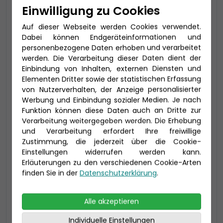
Einwilligung zu Cookies
Kabinenkategorie MC bis zu 3 Personen, mit
begehbarem Kleiderschrank
Auf dieser Webseite werden Cookies verwendet.
Dabei können Endgeräteinformationen und
Aktuell nicht verfügbar, rufen Sie
personenbezogene Daten erhoben und verarbeitet
uns bitte an!
werden. Die Verarbeitung dieser Daten dient der
Einbindung von Inhalten, externen Diensten und
Elementen Dritter sowie der statistischen Erfassung
von Nutzerverhalten, der Anzeige personalisierter
Werbung und Einbindung sozialer Medien. Je nach
Funktion können diese Daten auch an Dritte zur
Verarbeitung weitergegeben werden. Die Erhebung
und Verarbeitung erfordert Ihre freiwillige
Zustimmung, die jederzeit über die Cookie-
Einstellungen widerrufen werden kann.
Erläuterungen zu den verschiedenen Cookie-Arten
finden Sie in der
Datenschutzerklärung
.
Alle akzeptieren
2-Bett Meerblick (MD)
Individuelle Einstellungen