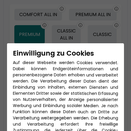
COMFORT ALL IN
PREMIUM ALL IN
CLASSIC
PREMIUM
CLASSIC
ALL IN
Einwilligung zu Cookies
-100 € - Frühbucher
Auf dieser Webseite werden Cookies verwendet.
Dabei können Endgeräteinformationen und
personenbezogene Daten erhoben und verarbeitet
werden. Die Verarbeitung dieser Daten dient der
Einbindung von Inhalten, externen Diensten und
Elementen Dritter sowie der statistischen Erfassung
von Nutzerverhalten, der Anzeige personalisierter
Werbung und Einbindung sozialer Medien. Je nach
Funktion können diese Daten auch an Dritte zur
Verarbeitung weitergegeben werden. Die Erhebung
und Verarbeitung erfordert Ihre freiwillige
2-Bett Panorama Suite (SP)
Zustimmung, die jederzeit über die Cookie-