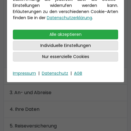
Einstellungen widerrufen werden kann.
44-45 qm (bis zu 4 Personen), inkl.
Erläuterungen zu den verschiedenen Cookie-Arten
privatem Sonnendeck
finden Sie in der
Datenschutzerklärung
.
2 Badezimmer, begehbarer Kleiderschrank
Preis 5.630 €
Alle akzeptieren
Individuelle Einstellungen
Nur essenzielle Cookies
alle Kategorien anzeigen
Impressum
|
Datenschutz
|
AGB
Kabine
An- und Abreise
Ihre Daten
Reiseversicherung