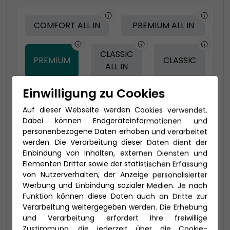
COMFORT ALL IN
PREMIUM ALL IN
CLASSIC
PREMIUM
CLASSIC
ALL IN
Einwilligung zu Cookies
-100 € - Frühbucher
Auf dieser Webseite werden Cookies verwendet.
Dabei können Endgeräteinformationen und
personenbezogene Daten erhoben und verarbeitet
werden. Die Verarbeitung dieser Daten dient der
Einbindung von Inhalten, externen Diensten und
Elementen Dritter sowie der statistischen Erfassung
von Nutzerverhalten, der Anzeige personalisierter
Werbung und Einbindung sozialer Medien. Je nach
Funktion können diese Daten auch an Dritte zur
Verarbeitung weitergegeben werden. Die Erhebung
und Verarbeitung erfordert Ihre freiwillige
2-Bett Veranda Komfort (VA)
Zustimmung, die jederzeit über die Cookie-