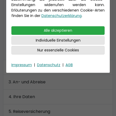
Einstellungen widerrufen werden kann.
24-37 qm, inklusive Veranda (4-16 qm)
Erläuterungen zu den verschiedenen Cookie-Arten
VA: bis zu 4 Personen, 2 Bäder: Toilette und
finden Sie in der
Datenschutzerklärung
.
Dusche getrennt
Preis 3.220 €
Alle akzeptieren
Individuelle Einstellungen
Nur essenzielle Cookies
alle Kategorien anzeigen
Impressum
|
Datenschutz
|
AGB
Kabine
An- und Abreise
Ihre Daten
Reiseversicherung