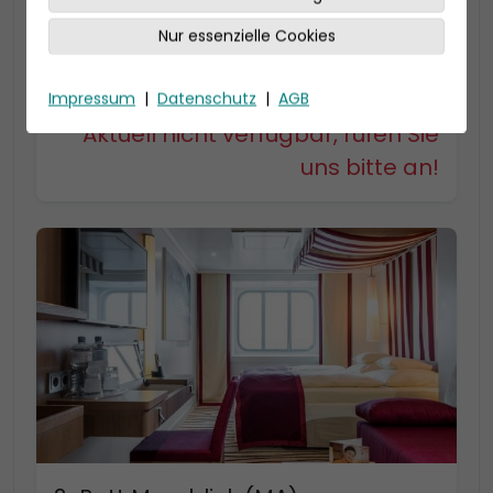
22-23 qm, Bad mit Dusche
Kabinenkategorie MD bis zu 4 Personen
Nur essenzielle Cookies
Kabinenkategorie MC bis zu 3 Personen, mit
begehbarem Kleiderschrank
Impressum
|
Datenschutz
|
AGB
Aktuell nicht verfügbar, rufen Sie
uns bitte an!