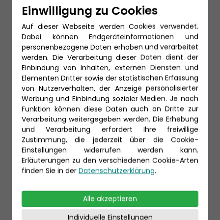
Einwilligung zu Cookies
Kabinenkategorie MC bis zu 3 Personen, mit
begehbarem Kleiderschrank
Auf dieser Webseite werden Cookies verwendet.
Dabei können Endgeräteinformationen und
Aktuell nicht verfügbar, rufen Sie
personenbezogene Daten erhoben und verarbeitet
uns bitte an!
werden. Die Verarbeitung dieser Daten dient der
Einbindung von Inhalten, externen Diensten und
Elementen Dritter sowie der statistischen Erfassung
von Nutzerverhalten, der Anzeige personalisierter
Werbung und Einbindung sozialer Medien. Je nach
Funktion können diese Daten auch an Dritte zur
Verarbeitung weitergegeben werden. Die Erhebung
und Verarbeitung erfordert Ihre freiwillige
Zustimmung, die jederzeit über die Cookie-
Einstellungen widerrufen werden kann.
Erläuterungen zu den verschiedenen Cookie-Arten
finden Sie in der
Datenschutzerklärung
.
Alle akzeptieren
2-Bett Meerblick (MD)
Individuelle Einstellungen