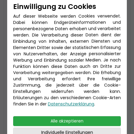
Einwilligung zu Cookies
Kabinenkategorie MC bis zu 3 Personen, mit
begehbarem Kleiderschrank
Auf dieser Webseite werden Cookies verwendet.
Dabei können Endgeräteinformationen und
Aktuell nicht verfügbar, rufen Sie
personenbezogene Daten erhoben und verarbeitet
uns bitte an!
werden. Die Verarbeitung dieser Daten dient der
Einbindung von Inhalten, externen Diensten und
Elementen Dritter sowie der statistischen Erfassung
von Nutzerverhalten, der Anzeige personalisierter
Werbung und Einbindung sozialer Medien. Je nach
Funktion können diese Daten auch an Dritte zur
Verarbeitung weitergegeben werden. Die Erhebung
und Verarbeitung erfordert Ihre freiwillige
Zustimmung, die jederzeit über die Cookie-
Einstellungen widerrufen werden kann.
Erläuterungen zu den verschiedenen Cookie-Arten
finden Sie in der
Datenschutzerklärung
.
Alle akzeptieren
2-Bett Meerblick (MD)
Individuelle Einstellungen