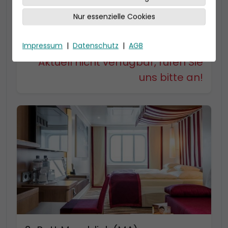
22-23 qm, Bad mit Dusche
Kabinenkategorie MD bis zu 4 Personen
Nur essenzielle Cookies
Kabinenkategorie MC bis zu 3 Personen, mit
begehbarem Kleiderschrank
Impressum
|
Datenschutz
|
AGB
Aktuell nicht verfügbar, rufen Sie
uns bitte an!