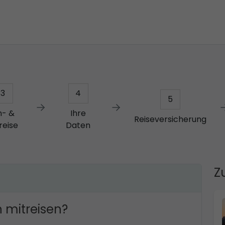
3
4
5
n- &
Ihre
Reiseversicherung
reise
Daten
Z
 mitreisen?