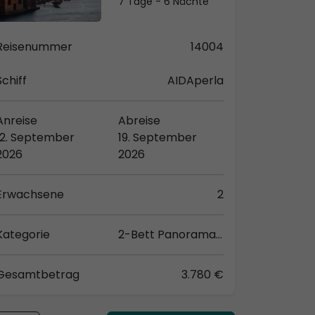
7 Tage - 6 Nächte
Reisenummer
14004
Schiff
AIDAperla
Anreise
Abreise
12. September
19. September
2026
2026
Erwachsene
2
Kategorie
2-Bett Panorama (VP)
Gesamtbetrag
3.780 €