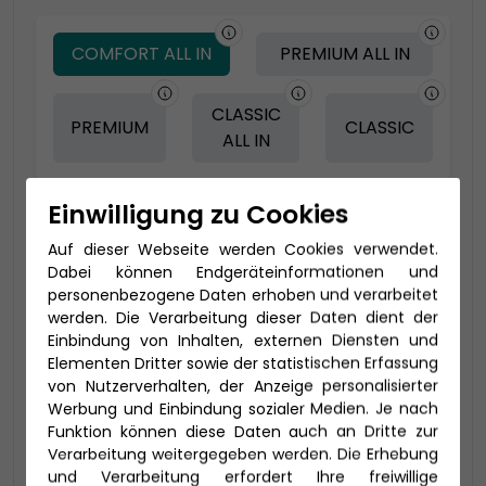
COMFORT ALL IN
PREMIUM ALL IN
CLASSIC
PREMIUM
CLASSIC
ALL IN
Einwilligung zu Cookies
-150 € - Frühbucher Plus
Auf dieser Webseite werden Cookies verwendet.
Dabei können Endgeräteinformationen und
personenbezogene Daten erhoben und verarbeitet
werden. Die Verarbeitung dieser Daten dient der
Einbindung von Inhalten, externen Diensten und
Elementen Dritter sowie der statistischen Erfassung
von Nutzerverhalten, der Anzeige personalisierter
Werbung und Einbindung sozialer Medien. Je nach
Funktion können diese Daten auch an Dritte zur
Verarbeitung weitergegeben werden. Die Erhebung
2-Bett Verandakabine Deluxe mit
und Verarbeitung erfordert Ihre freiwillige