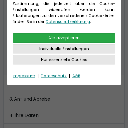
Zustimmung, die jederzeit über die Cookie-
Lounge (DL)
Einstellungen widerrufen werden kann.
34 qm (bis 5 Personen),
Erläuterungen zu den verschiedenen Cookie-Arten
inklusive Lounge (6 qm) und Veranda (6 qm)
finden Sie in der
Datenschutzerklärung
.
größtenteils Toilette und Dusche getrennt
Alle akzeptieren
Preis 4.660 €
Individuelle Einstellungen
Nur essenzielle Cookies
alle Kategorien anzeigen
Impressum
|
Datenschutz
|
AGB
Kabine
An- und Abreise
Ihre Daten