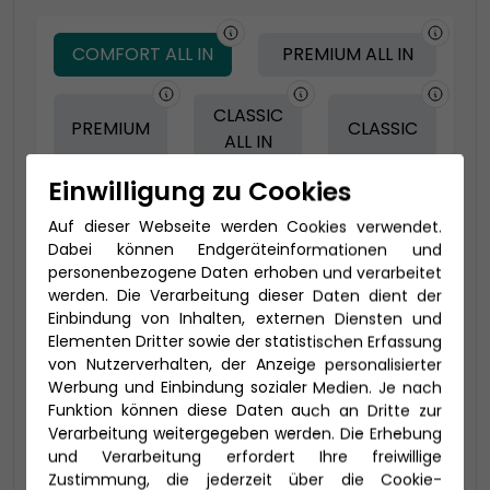
COMFORT ALL IN
PREMIUM ALL IN
CLASSIC
PREMIUM
CLASSIC
ALL IN
Einwilligung zu Cookies
Auf dieser Webseite werden Cookies verwendet.
-150 € - Frühbucher Plus
Dabei können Endgeräteinformationen und
personenbezogene Daten erhoben und verarbeitet
werden. Die Verarbeitung dieser Daten dient der
Einbindung von Inhalten, externen Diensten und
Elementen Dritter sowie der statistischen Erfassung
von Nutzerverhalten, der Anzeige personalisierter
Werbung und Einbindung sozialer Medien. Je nach
Funktion können diese Daten auch an Dritte zur
Verarbeitung weitergegeben werden. Die Erhebung
und Verarbeitung erfordert Ihre freiwillige
2-Bett Juniorsuite mit Lounge (JB)
Zustimmung, die jederzeit über die Cookie-