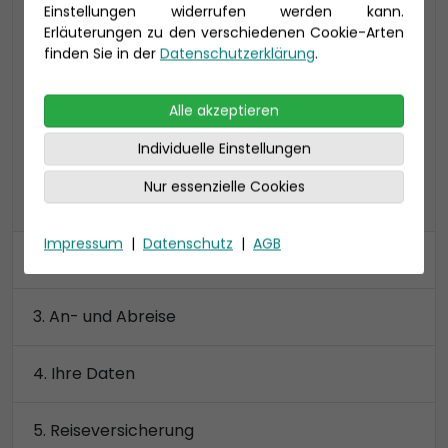
Einstellungen widerrufen werden kann.
34 qm (bis zu 4 Personen)
Erläuterungen zu den verschiedenen Cookie-Arten
inklusive Lounge (6qm) und Veranda (6qm),
finden Sie in der
Datenschutzerklärung
.
Toilette und Dusche getrennt
Preis 5.600 €
Alle akzeptieren
Individuelle Einstellungen
Nur essenzielle Cookies
alle Kategorien anzeigen
Impressum
|
Datenschutz
|
AGB
Kabine
An- und Abreise
Ihre Daten
Reiseversicherung