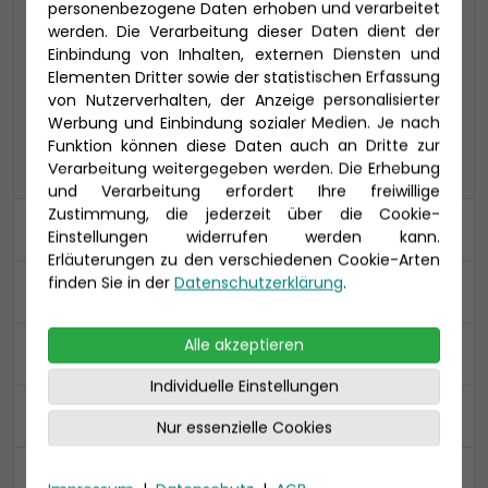
personenbezogene Daten erhoben und verarbeitet
werden. Die Verarbeitung dieser Daten dient der
COMFORT ALL IN
PREMIUM ALL IN
Einbindung von Inhalten, externen Diensten und
Elementen Dritter sowie der statistischen Erfassung
von Nutzerverhalten, der Anzeige personalisierter
CLASSIC
Werbung und Einbindung sozialer Medien. Je nach
PREMIUM
CLASSIC
ALL IN
Funktion können diese Daten auch an Dritte zur
Verarbeitung weitergegeben werden. Die Erhebung
und Verarbeitung erfordert Ihre freiwillige
Zustimmung, die jederzeit über die Cookie-
Kabine
Einstellungen widerrufen werden kann.
Erläuterungen zu den verschiedenen Cookie-Arten
finden Sie in der
Datenschutzerklärung
.
An- und Abreise
Alle akzeptieren
Ihre Daten
Individuelle Einstellungen
Reiseversicherung
Nur essenzielle Cookies
Zusammenfassung