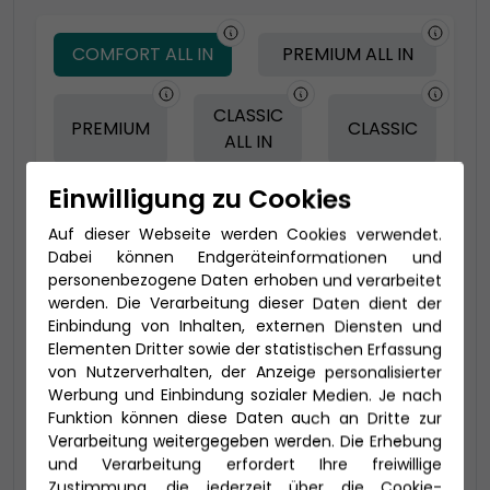
COMFORT ALL IN
PREMIUM ALL IN
CLASSIC
PREMIUM
CLASSIC
ALL IN
Einwilligung zu Cookies
-150 € - Frühbucher Plus
Auf dieser Webseite werden Cookies verwendet.
Dabei können Endgeräteinformationen und
personenbezogene Daten erhoben und verarbeitet
werden. Die Verarbeitung dieser Daten dient der
Einbindung von Inhalten, externen Diensten und
Elementen Dritter sowie der statistischen Erfassung
von Nutzerverhalten, der Anzeige personalisierter
Werbung und Einbindung sozialer Medien. Je nach
Funktion können diese Daten auch an Dritte zur
Verarbeitung weitergegeben werden. Die Erhebung
und Verarbeitung erfordert Ihre freiwillige
2-Bett Deluxe Suite (SA)
Zustimmung, die jederzeit über die Cookie-