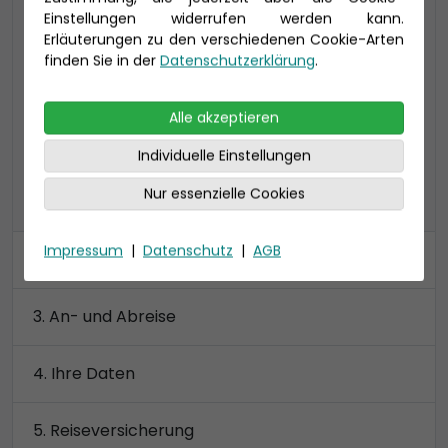
Einstellungen widerrufen werden kann.
Suite auf Deck 15 ca. 125 qm (bis zu 4
Erläuterungen zu den verschiedenen Cookie-Arten
Personen), inkl. privatem Sonnendeck
finden Sie in der
Datenschutzerklärung
.
2 Badezimmer, begehbarer Kleiderschrank
Preis 8.390 €
Alle akzeptieren
Individuelle Einstellungen
Nur essenzielle Cookies
alle Kategorien anzeigen
Impressum
|
Datenschutz
|
AGB
Kabine
An- und Abreise
Ihre Daten
Reiseversicherung