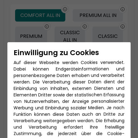
COMFORT ALL IN
PREMIUM ALL IN
CLASSIC
PREMIUM
CLASSIC
ALL IN
Einwilligung zu Cookies
Auf dieser Webseite werden Cookies verwendet.
-100 € - Frühbucher
Dabei können Endgeräteinformationen und
personenbezogene Daten erhoben und verarbeitet
werden. Die Verarbeitung dieser Daten dient der
Einbindung von Inhalten, externen Diensten und
Elementen Dritter sowie der statistischen Erfassung
von Nutzerverhalten, der Anzeige personalisierter
Werbung und Einbindung sozialer Medien. Je nach
Funktion können diese Daten auch an Dritte zur
Verarbeitung weitergegeben werden. Die Erhebung
und Verarbeitung erfordert Ihre freiwillige
2-Bett-Veranda Komfort (VB)
Zustimmung, die jederzeit über die Cookie-