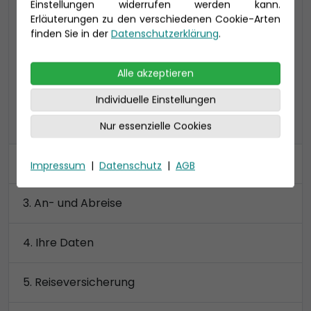
Einstellungen widerrufen werden kann.
Verandakabine Komfort mit begehbarem
Erläuterungen zu den verschiedenen Cookie-Arten
Kleiderschrank
finden Sie in der
Datenschutzerklärung
.
Preis 4.190 €
Alle akzeptieren
Individuelle Einstellungen
alle Kategorien anzeigen
Nur essenzielle Cookies
Kabine
Impressum
|
Datenschutz
|
AGB
An- und Abreise
Ihre Daten
Reiseversicherung