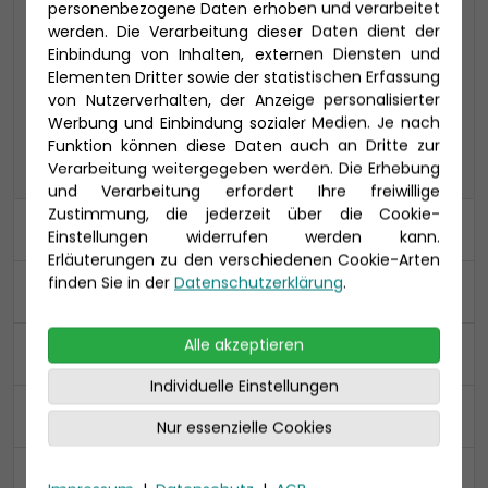
personenbezogene Daten erhoben und verarbeitet
werden. Die Verarbeitung dieser Daten dient der
COMFORT ALL IN
PREMIUM ALL IN
Einbindung von Inhalten, externen Diensten und
Elementen Dritter sowie der statistischen Erfassung
von Nutzerverhalten, der Anzeige personalisierter
CLASSIC
Werbung und Einbindung sozialer Medien. Je nach
PREMIUM
CLASSIC
ALL IN
Funktion können diese Daten auch an Dritte zur
Verarbeitung weitergegeben werden. Die Erhebung
und Verarbeitung erfordert Ihre freiwillige
Zustimmung, die jederzeit über die Cookie-
Kabine
Einstellungen widerrufen werden kann.
Erläuterungen zu den verschiedenen Cookie-Arten
finden Sie in der
Datenschutzerklärung
.
An- und Abreise
Alle akzeptieren
Ihre Daten
Individuelle Einstellungen
Reiseversicherung
Nur essenzielle Cookies
Zusammenfassung