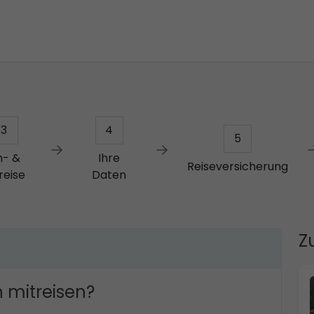
3
4
5
n- &
Ihre
Reiseversicherung
reise
Daten
Z
 mitreisen?