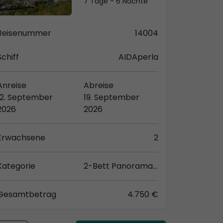
7 Tage - 6 Nächte
Reisenummer
14004
Schiff
AIDAperla
Anreise
Abreise
12. September
19. September
2026
2026
Erwachsene
2
Kategorie
2-Bett Panorama (VP)
Gesamtbetrag
4.750 €