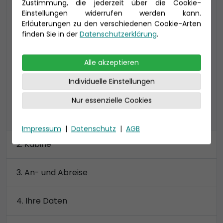
Zustimmung, die jederzeit über die Cookie-
Lounge (DL)
Einstellungen widerrufen werden kann.
Erläuterungen zu den verschiedenen Cookie-Arten
34 qm (bis 5 Personen),
finden Sie in der
Datenschutzerklärung
.
inklusive Lounge (6 qm) und Veranda (6 qm)
größtenteils Toilette und Dusche getrennt
Alle akzeptieren
Preis 3.840 €
Individuelle Einstellungen
Nur essenzielle Cookies
alle Kategorien anzeigen
Impressum
|
Datenschutz
|
AGB
Kabine
An- und Abreise
Ihre Daten