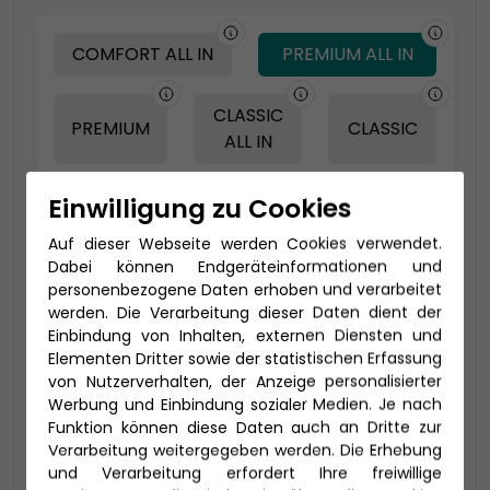
COMFORT ALL IN
PREMIUM ALL IN
CLASSIC
PREMIUM
CLASSIC
ALL IN
Einwilligung zu Cookies
-150 € - Frühbucher Plus
Auf dieser Webseite werden Cookies verwendet.
Dabei können Endgeräteinformationen und
personenbezogene Daten erhoben und verarbeitet
werden. Die Verarbeitung dieser Daten dient der
Einbindung von Inhalten, externen Diensten und
Elementen Dritter sowie der statistischen Erfassung
von Nutzerverhalten, der Anzeige personalisierter
Werbung und Einbindung sozialer Medien. Je nach
Funktion können diese Daten auch an Dritte zur
Verarbeitung weitergegeben werden. Die Erhebung
2-Bett Verandakabine Deluxe mit
und Verarbeitung erfordert Ihre freiwillige