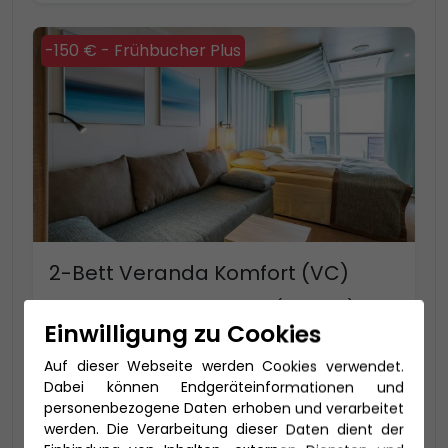
-150 € - Frühbucher Plus
2-Bett Veranda Komfort (VC)
24-37 qm, inklusive Veranda (4-16 qm)
Einwilligung zu Cookies
VC: bis zu 4 Personen mit extra viel Platz
Auf dieser Webseite werden Cookies verwendet.
Dabei können Endgeräteinformationen und
Preis 3.290 €
personenbezogene Daten erhoben und verarbeitet
werden. Die Verarbeitung dieser Daten dient der