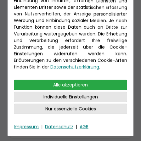
Einbindung von Inhalten, externen Diensten und
Elementen Dritter sowie der statistischen Erfassung
-150 € - Frühbucher Plus
von Nutzerverhalten, der Anzeige personalisierter
Werbung und Einbindung sozialer Medien. Je nach
Funktion können diese Daten auch an Dritte zur
Verarbeitung weitergegeben werden. Die Erhebung
und Verarbeitung erfordert Ihre freiwillige
Zustimmung, die jederzeit über die Cookie-
Einstellungen widerrufen werden kann.
Erläuterungen zu den verschiedenen Cookie-Arten
finden Sie in der
Datenschutzerklärung
.
2-Bett Verandakabine Deluxe mit
Alle akzeptieren
Lounge (DL)
Individuelle Einstellungen
34 qm (bis 5 Personen),
inklusive Lounge (6 qm) und Veranda (6 qm)
Nur essenzielle Cookies
größtenteils Toilette und Dusche getrennt
Impressum
|
Datenschutz
|
AGB
Preis 3.840 €