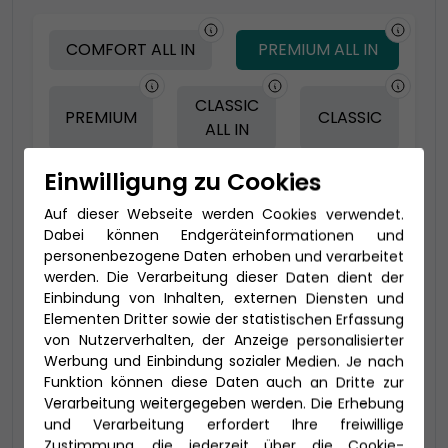
COMFORT ALL IN
PREMIUM ALL IN
CLASSIC
PREMIUM
CLASSIC
ALL IN
Einwilligung zu Cookies
-150 € - Frühbucher Plus
Auf dieser Webseite werden Cookies verwendet.
Dabei können Endgeräteinformationen und
personenbezogene Daten erhoben und verarbeitet
werden. Die Verarbeitung dieser Daten dient der
Einbindung von Inhalten, externen Diensten und
Elementen Dritter sowie der statistischen Erfassung
von Nutzerverhalten, der Anzeige personalisierter
Werbung und Einbindung sozialer Medien. Je nach
Funktion können diese Daten auch an Dritte zur
Verarbeitung weitergegeben werden. Die Erhebung
und Verarbeitung erfordert Ihre freiwillige
2-Bett Deluxe Suite (SA)
Zustimmung, die jederzeit über die Cookie-