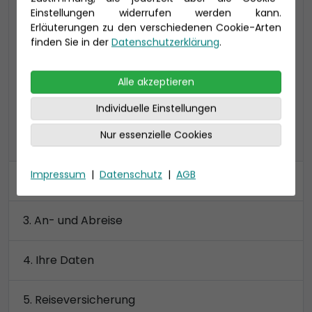
Einstellungen widerrufen werden kann.
Suite auf Deck 15 ca. 125 qm (bis zu 4
Erläuterungen zu den verschiedenen Cookie-Arten
Personen), inkl. privatem Sonnendeck
finden Sie in der
Datenschutzerklärung
.
2 Badezimmer, begehbarer Kleiderschrank
Preis 7.580 €
Alle akzeptieren
Individuelle Einstellungen
Nur essenzielle Cookies
alle Kategorien anzeigen
Impressum
|
Datenschutz
|
AGB
Kabine
An- und Abreise
Ihre Daten
Reiseversicherung