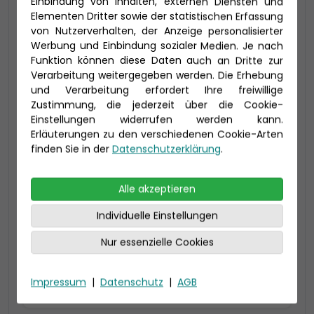
Einbindung von Inhalten, externen Diensten und
Elementen Dritter sowie der statistischen Erfassung
-150 € - Frühbucher Plus
von Nutzerverhalten, der Anzeige personalisierter
Werbung und Einbindung sozialer Medien. Je nach
Funktion können diese Daten auch an Dritte zur
Verarbeitung weitergegeben werden. Die Erhebung
und Verarbeitung erfordert Ihre freiwillige
Zustimmung, die jederzeit über die Cookie-
Einstellungen widerrufen werden kann.
Erläuterungen zu den verschiedenen Cookie-Arten
finden Sie in der
Datenschutzerklärung
.
2-Bett Verandakabine Deluxe mit
Alle akzeptieren
Lounge (DL)
Individuelle Einstellungen
34 qm (bis 5 Personen),
inklusive Lounge (6 qm) und Veranda (6 qm)
Nur essenzielle Cookies
größtenteils Toilette und Dusche getrennt
Impressum
|
Datenschutz
|
AGB
Preis 3.840 €