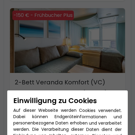
-150 € - Frühbucher Plus
2-Bett Veranda Komfort (VC)
24-37 qm, inklusive Veranda (4-16 qm)
Einwilligung zu Cookies
VC: bis zu 4 Personen mit extra viel Platz
Auf dieser Webseite werden Cookies verwendet.
Dabei können Endgeräteinformationen und
Preis 3.290 €
personenbezogene Daten erhoben und verarbeitet
werden. Die Verarbeitung dieser Daten dient der