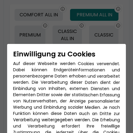
COMFORT ALL IN
PREMIUM ALL IN
CLASSIC
PREMIUM
CLASSIC
ALL IN
Einwilligung zu Cookies
-150 € - Frühbucher Plus
Auf dieser Webseite werden Cookies verwendet.
Dabei können Endgeräteinformationen und
personenbezogene Daten erhoben und verarbeitet
werden. Die Verarbeitung dieser Daten dient der
Einbindung von Inhalten, externen Diensten und
Elementen Dritter sowie der statistischen Erfassung
von Nutzerverhalten, der Anzeige personalisierter
Werbung und Einbindung sozialer Medien. Je nach
Funktion können diese Daten auch an Dritte zur
Verarbeitung weitergegeben werden. Die Erhebung
und Verarbeitung erfordert Ihre freiwillige
2-Bett Veranda Komfort (VA)
Zustimmung, die jederzeit über die Cookie-