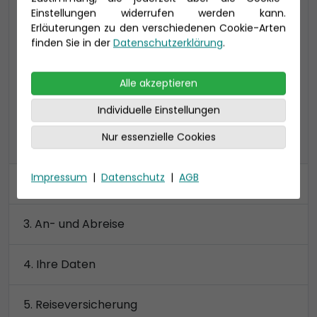
Einstellungen widerrufen werden kann.
24-37 qm, inklusive Veranda (4-16 qm)
Erläuterungen zu den verschiedenen Cookie-Arten
VA: bis zu 4 Personen, 2 Bäder: Toilette und
finden Sie in der
Datenschutzerklärung
.
Dusche getrennt
Preis 3.290 €
Alle akzeptieren
Individuelle Einstellungen
Nur essenzielle Cookies
alle Kategorien anzeigen
Impressum
|
Datenschutz
|
AGB
Kabine
An- und Abreise
Ihre Daten
Reiseversicherung