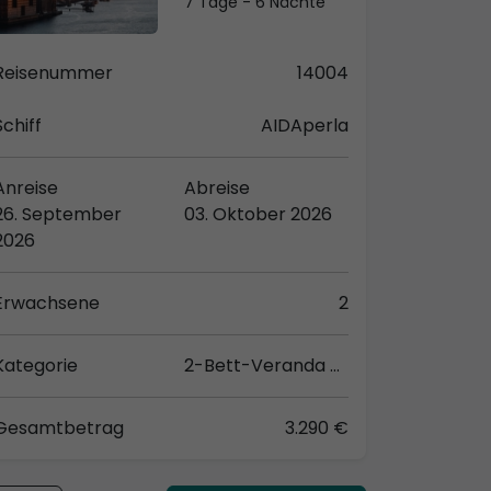
7 Tage - 6 Nächte
Reisenummer
14004
Schiff
AIDAperla
Anreise
Abreise
26. September
03. Oktober 2026
2026
Erwachsene
2
Kategorie
2-Bett-Veranda Komfort (VB)
Gesamtbetrag
3.290 €