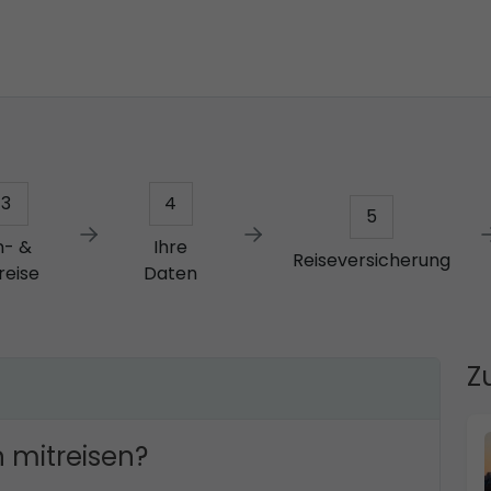
3
4
5
n- &
Ihre
Reiseversicherung
reise
Daten
Z
 mitreisen?